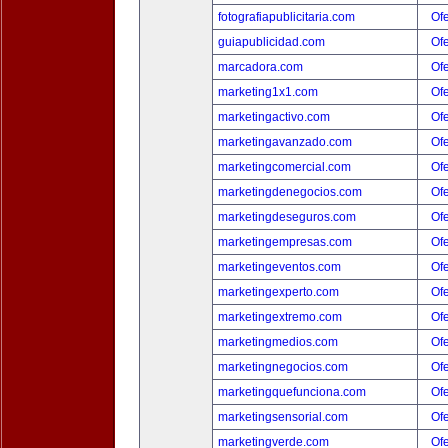
fotografiapublicitaria.com
Ofe
guiapublicidad.com
Ofe
marcadora.com
Ofe
marketing1x1.com
Ofe
marketingactivo.com
Ofe
marketingavanzado.com
Ofe
marketingcomercial.com
Ofe
marketingdenegocios.com
Ofe
marketingdeseguros.com
Ofe
marketingempresas.com
Ofe
marketingeventos.com
Ofe
marketingexperto.com
Ofe
marketingextremo.com
Ofe
marketingmedios.com
Ofe
marketingnegocios.com
Ofe
marketingquefunciona.com
Ofe
marketingsensorial.com
Ofe
marketingverde.com
Ofe