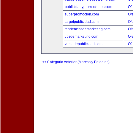
publicidadypromociones.com
Ofe
superpromocion.com
Ofe
targetpublicidad.com
Ofe
tendenciasdemarketing.com
Ofe
tipsdemarketing.com
Ofe
ventadepublicidad.com
Ofe
<< Categoria Anterior (Marcas y Patentes)