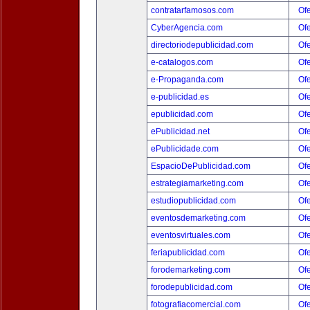
contratarfamosos.com
Ofe
CyberAgencia.com
Ofe
directoriodepublicidad.com
Ofe
e-catalogos.com
Ofe
e-Propaganda.com
Ofe
e-publicidad.es
Ofe
epublicidad.com
Ofe
ePublicidad.net
Ofe
ePublicidade.com
Ofe
EspacioDePublicidad.com
Ofe
estrategiamarketing.com
Ofe
estudiopublicidad.com
Ofe
eventosdemarketing.com
Ofe
eventosvirtuales.com
Ofe
feriapublicidad.com
Ofe
forodemarketing.com
Ofe
forodepublicidad.com
Ofe
fotografiacomercial.com
Ofe