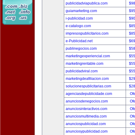
publicidadviapublica.com
$9
guiamarketing.com
$9
i-publicidad.com
$9
e-catalogo.com
$8
impresospublicitarios.com
$8
e-Publicidad.net
$6
publinegocios.com
$5
marketingexperiencial.com
$5
marketingrentable.com
$5
publicidadviral.com
$5
marketingdeafiliacion.com
$2
solucionespublicitarias.com
$2
agenciasdepublicidade.com
Ofe
anunciosdenegocios.com
Ofe
anunciosinteractivos.com
Ofe
anunciosmultimedia.com
Ofe
anunciospublicidad.com
Ofe
anunciosypublicidad.com
Ofe