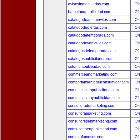
avisosinmobiliarios.com
Ofe
barcelonapublicidad.com
Ofe
catalogodeautomoviles.com
Ofe
catalogodeofertas.com
Ofe
catalogodetemporada.com
Ofe
catalogodevehiculos.com
Ofe
catalogosdetemporada.com
Ofe
catalogospublicitarios.com
Ofe
colombiapublicidad.com
Ofe
commerceandmarketing.com
Ofe
comportamientodelconsumidor.com
Ofe
comunicacionpublicitaria.com
Ofe
comunicacionypublicidad.com
Ofe
consultorademarketing.com
Ofe
consultoramarketing.com
Ofe
consultoresenmarketing.com
Ofe
consultoriaenpublicidad.com
Ofe
contratafamosos.com
Ofe