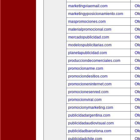
marketingviaemail.com
Ofe
marketingyposicionamiento.com
Ofe
maspromociones.com
Ofe
materialpromocional.com
Ofe
mercadopublicidad.com
Ofe
modelospublicitarias.com
Ofe
planetapublicidad.com
Ofe
producciondecomerciales.com
Ofe
promocionarme.com
Ofe
promociondesitios.com
Ofe
promocioneninternet.com
Ofe
promocionesenred.com
Ofe
promocionviral.com
Ofe
promocionymarketing.com
Ofe
publicidadargentina.com
Ofe
publicidadaudiovisual.com
Ofe
publicidadbarcelona.com
Ofe
publicidadchile.com
Ofe