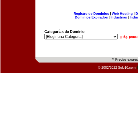
Registro de Dominios
|
Web Hosting
|
D
Dominios Expirados
|
Industrias
|
Indu
Categorías de Dominio:
[Pág. princi
** Precios expre
© 2002/2022 Solo10.com