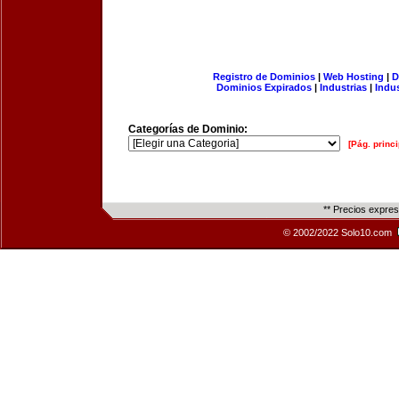
Registro de Dominios
|
Web Hosting
|
D
Dominios Expirados
|
Industrias
|
Indu
Categorías de Dominio:
[Pág. princi
** Precios expre
© 2002/2022 Solo10.com