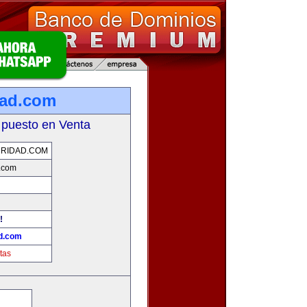
dad.com
 puesto en Venta
RIDAD.COM
d.com
!
ad.com
tas