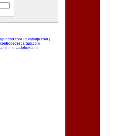
seguridad.com
|
guiatarija.com
|
centrodedescargas.com
|
.com
|
mercadohoy.com
|