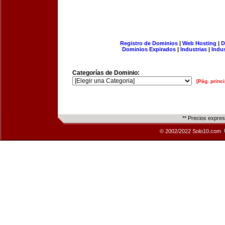
Registro de Dominios
|
Web Hosting
|
D
Dominios Expirados
|
Industrias
|
Indu
Categorías de Dominio:
[Pág. princi
** Precios expre
© 2002/2022 Solo10.com