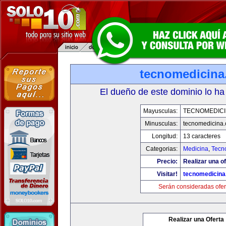
tecnomedicin
El dueño de este dominio lo ha
Mayusculas:
TECNOMEDICI
Minusculas:
tecnomedicina
Longitud:
13 caracteres
Categorias:
Medicina
,
Tecn
Precio:
Realizar una of
Visitar!
tecnomedicin
Serán consideradas ofer
Realizar una Oferta