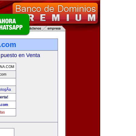
a.com
 puesto en Venta
NA.COM
.com
ologÃ­a
erta!
a.com
tas