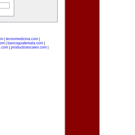
om
|
tecnomedicina.com
|
com
|
bancoguatemala.com
|
s.com
|
productoslocales.com
|