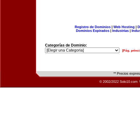
Registro de Dominios
|
Web Hosting
|
D
Dominios Expirados
|
Industrias
|
Indu
Categorías de Dominio:
[Pág. princi
** Precios expre
© 2002/2022 Solo10.com