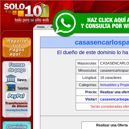
casasencarlosp
El dueño de este dominio lo ha
Mayusculas:
CASASENCARLO
Minusculas:
casasencarlospaz
Longitud:
16 caracteres
Categorias:
Inmuebles y Prop
Precio:
Realizar una ofer
Visitar!
casasencarlospa
Serán consideradas ofer
Realizar una Oferta