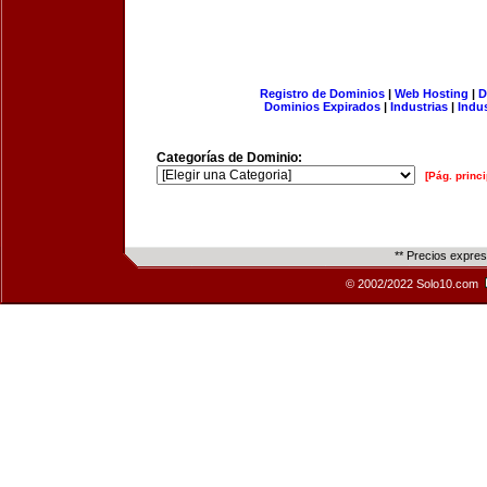
Registro de Dominios
|
Web Hosting
|
D
Dominios Expirados
|
Industrias
|
Indu
Categorías de Dominio:
[Pág. princi
** Precios expre
© 2002/2022 Solo10.com