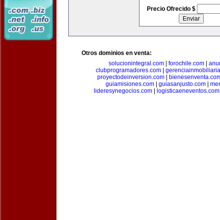
Precio Ofrecido $
Otros dominios en venta:
solucionintegral.com
|
forochile.com
|
anu
clubprogramadores.com
|
gerenciainmobiliari
proyectodeinversion.com
|
bienesenventa.co
guiamisiones.com
|
guiasanjusto.com
|
mer
lideresynegocios.com
|
logisticaeneventos.com