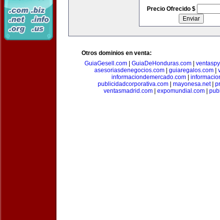
Precio Ofrecido $
Otros dominios en venta:
GuiaGesell.com
|
GuiaDeHonduras.com
|
ventasp
asesoriasdenegocios.com
|
guiaregalos.com
|
informaciondemercado.com
|
informaci
publicidadcorporativa.com
|
mayonesa.net
|
p
ventasmadrid.com
|
expomundial.com
|
pub