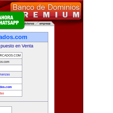
cados.com
 puesto en Venta
ERCADOS.COM
os.com
inanzas
dos.com
tas