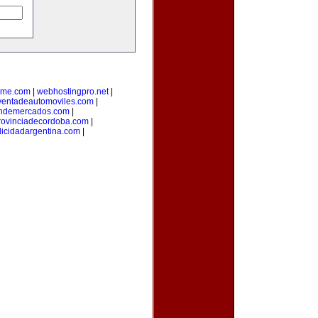
yme.com
|
webhostingpro.net
|
ventadeautomoviles.com
|
ondemercados.com
|
rovinciadecordoba.com
|
licidadargentina.com
|