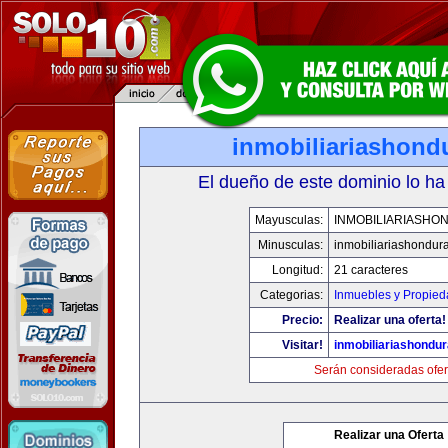
inmobiliariashond
El dueño de este dominio lo ha
Mayusculas:
INMOBILIARIASHO
Minusculas:
inmobiliariashondur
Longitud:
21 caracteres
Categorias:
Inmuebles y Propie
Precio:
Realizar una oferta!
Visitar!
inmobiliariashondu
Serán consideradas ofer
Realizar una Oferta