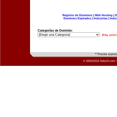
Registro de Dominios
|
Web Hosting
|
D
Dominios Expirados
|
Industrias
|
Indu
Categorías de Dominio:
[Pág. princi
** Precios expre
© 2002/2022 Solo10.com