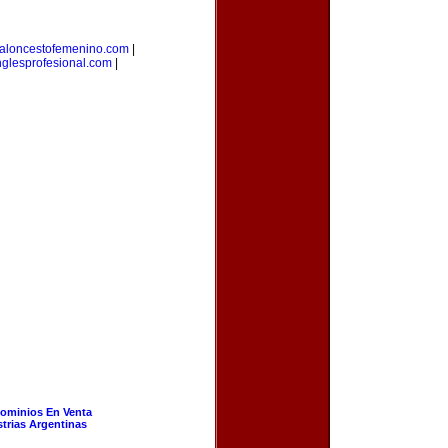
aloncestofemenino.com
|
nglesprofesional.com
|
ominios En Venta
strias Argentinas