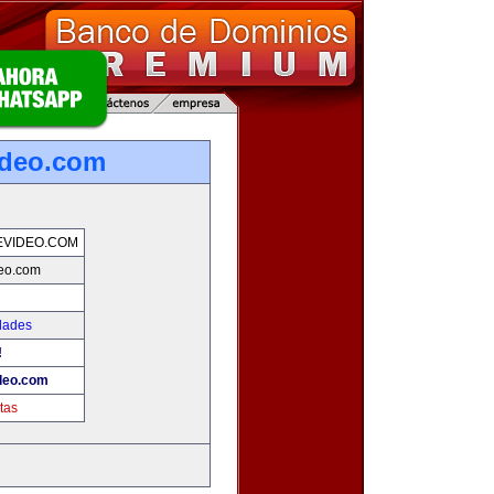
ideo.com
EVIDEO.COM
eo.com
dades
!
deo.com
tas