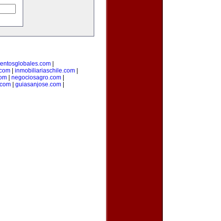
entosglobales.com
|
.com
|
inmobiliariaschile.com
|
com
|
negociosagro.com
|
.com
|
guiasanjose.com
|