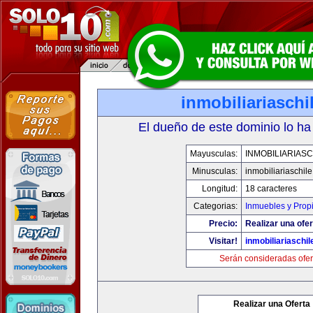
inmobiliariasch
El dueño de este dominio lo ha
Mayusculas:
INMOBILIARIAS
Minusculas:
inmobiliariaschil
Longitud:
18 caracteres
Categorias:
Inmuebles y Prop
Precio:
Realizar una ofer
Visitar!
inmobiliariaschi
Serán consideradas ofer
Realizar una Oferta