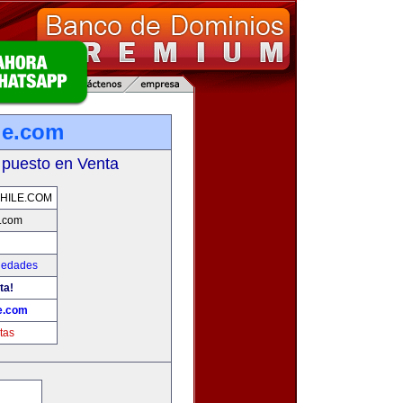
ile.com
 puesto en Venta
CHILE.COM
e.com
iedades
ta!
le.com
tas