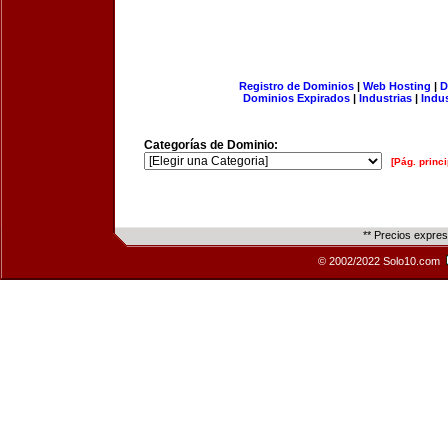
Registro de Dominios
|
Web Hosting
|
D
Dominios Expirados
|
Industrias
|
Indu
Categorías de Dominio:
[Pág. princi
** Precios expre
© 2002/2022 Solo10.com