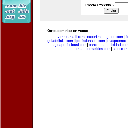
Precio Ofrecido $
Otros dominios en venta:
zonabursatil.com
|
exportimportguide.com
|
f
guiadelinks.com
|
iprofesionales.com
|
maspromoci
paginaprofesional.com
|
barcelonapublicidad.co
rentadeinmuebles.com
|
seleccio