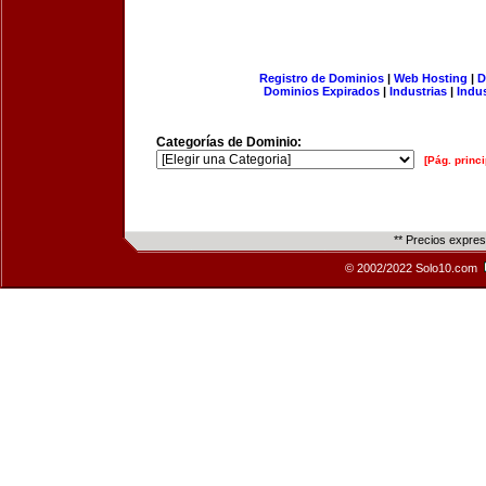
Registro de Dominios
|
Web Hosting
|
D
Dominios Expirados
|
Industrias
|
Indu
Categorías de Dominio:
[Pág. princi
** Precios expre
© 2002/2022 Solo10.com