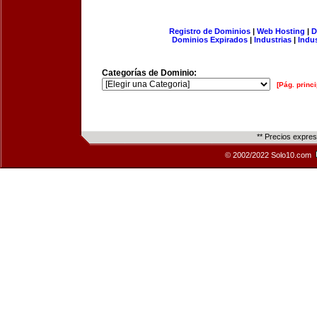
Registro de Dominios
|
Web Hosting
|
D
Dominios Expirados
|
Industrias
|
Indu
Categorías de Dominio:
[Pág. princi
** Precios expre
© 2002/2022 Solo10.com