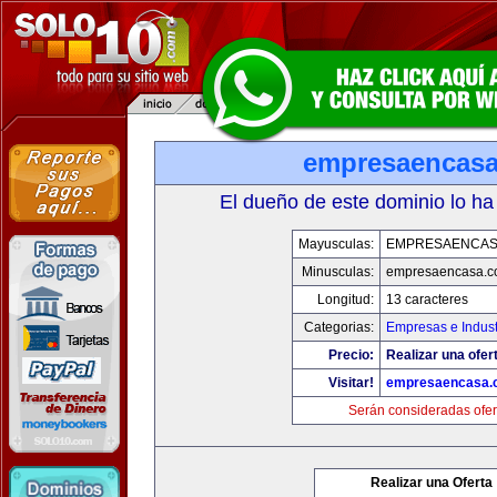
empresaencas
El dueño de este dominio lo ha
Mayusculas:
EMPRESAENCAS
Minusculas:
empresaencasa.
Longitud:
13 caracteres
Categorias:
Empresas e Indust
Precio:
Realizar una ofer
Visitar!
empresaencasa.
Serán consideradas ofer
Realizar una Oferta