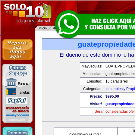
guatepropiedad
El dueño de este dominio lo ha
Mayusculas:
GUATEPROPIED
Minusculas:
guatepropiedade
Longitud:
16 caracteres
Categorias:
Inmuebles y Prop
Precio:
$995.00
Visitar!
guatepropiedade
Serán consideradas ofer
R