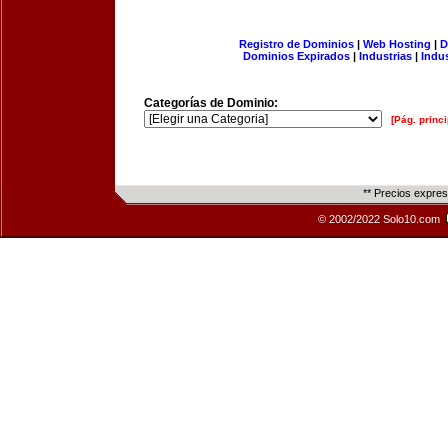
Registro de Dominios
|
Web Hosting
|
D
Dominios Expirados
|
Industrias
|
Indu
Categorías de Dominio:
[Pág. princi
** Precios expre
© 2002/2022 Solo10.com