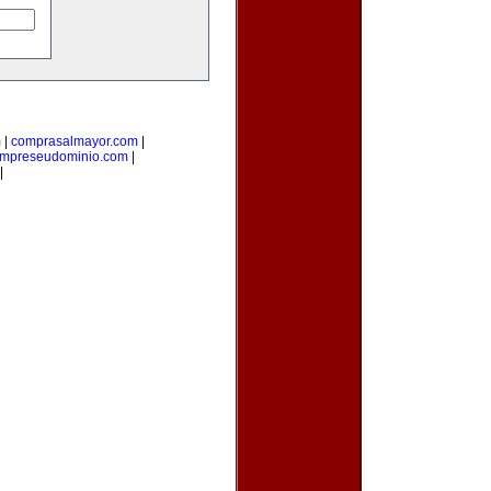
m
|
comprasalmayor.com
|
mpreseudominio.com
|
|