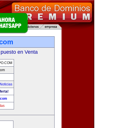
.com
 puesto en Venta
PO.COM
com
Noticias
ferta!
.com
tas